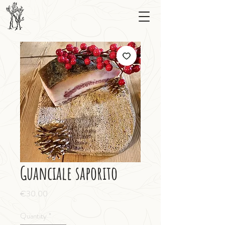
Guanciale saporito
Price
€30.00
Quantity
*